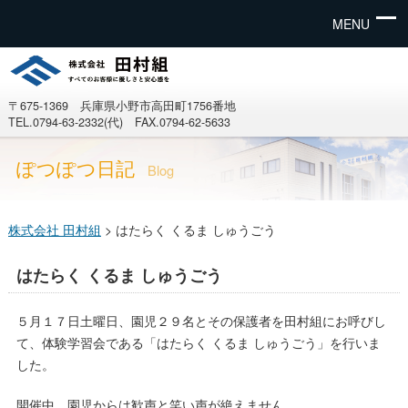
MENU
〒675-1369 兵庫県小野市高田町1756番地
TEL.0794-63-2332(代) FAX.0794-62-5633
ぽつぽつ日記
Blog
株式会社 田村組
>
はたらく くるま しゅうごう
はたらく くるま しゅうごう
５月１７日土曜日、園児２９名とその保護者を田村組にお呼びし
て、体験学習会である「はたらく くるま しゅうごう」を行いま
した。
開催中、園児からは歓声と笑い声が絶えません。