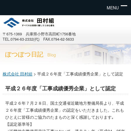
MENU
〒675-1369 兵庫県小野市高田町1756番地
TEL.0794-63-2332(代) FAX.0794-62-5633
ぽつぽつ日記
Blog
株式会社 田村組
>
平成２６年度「工事成績優秀企業」として認定
平成２６年度「工事成績優秀企業」として認定
平成２６年７月２８日、国土交通省近畿地方整備局長より、平成
２６年度「工事成績優秀企業」の認定をいただきました。これも
ひとえに皆様のご協力のたまものと深く感謝しております｡
【認定基準等】
（近畿地方整備局発注工事において、過去２ヶ年（平成24、25年