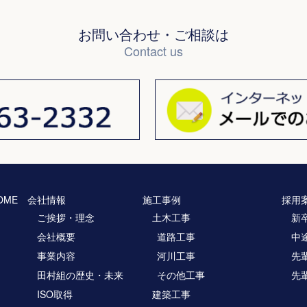
お問い合わせ・ご相談は
Contact us
OME
会社情報
施工事例
採用
ご挨拶・理念
土木工事
新
会社概要
道路工事
中
事業内容
河川工事
先
田村組の歴史・未来
その他工事
先
ISO取得
建築工事